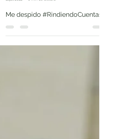
11 jul 2022
6 min de lectura
Me despido #RindiendoCuentas