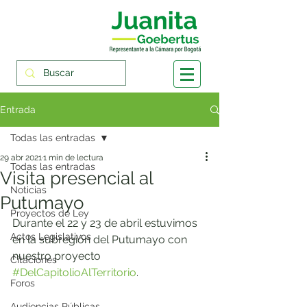
Entrada
Todas las entradas
29 abr 2021
1 min de lectura
Todas las entradas
Visita presencial al
Noticias
Putumayo
Proyectos de Ley
Durante el 22 y 23 de abril estuvimos 
Actos Legislativos
en la subregión del Putumayo con 
nuestro proyecto 
Citaciones
#DelCapitolioAlTerritorio
.
Foros
Audiencias Públicas