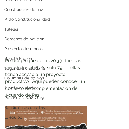
Construcción de paz
P. de Constitucionalidad
Tutelas
Derechos de petición
Paz en los territorios
Bogotá Región
Preocupa que de las 20.331 familias 
vinculadas al PNIS, solo 79 de ellas 
Seguridad ciudadana
tienen acceso a un proyecto 
Columnas de opinión
productivo.  Aquí pueden conocer un 
Juanita en medios
contexto de la implementación del 
Acuerdo de Paz:
Ponencias 2018-2019
Rendición de cuentas
El equipo
Ponencias 2019-2020