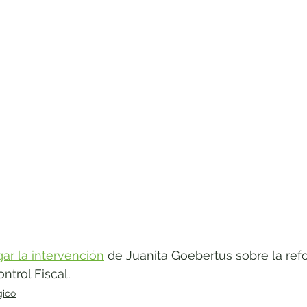
o
Ponencias 2019-2020
Lucha Anticorrupción
Conquist
e Venezuela
Los jóvenes tienen la palabra
ar la intervención
 de Juanita Goebertus sobre la ref
ntrol Fiscal. 
gico