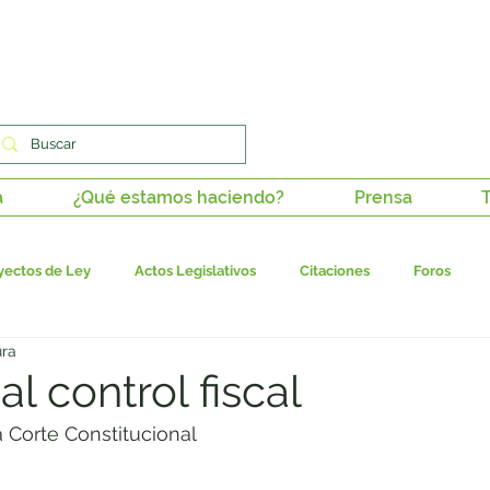
a
¿Qué estamos haciendo?
Prensa
T
yectos de Ley
Actos Legislativos
Citaciones
Foros
ura
stitucionalidad
Tutelas
Derechos de petición
Paz en los 
l control fiscal
a Corte Constitucional
dadana
Columnas de opinión
Juanita en medios
Ponenci