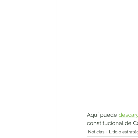
Rendición de cuentas
El equip
Litigio estratégico
Comisión d
Aquí puede 
descarg
constitucional de Co
Noticias
Litigio estraté