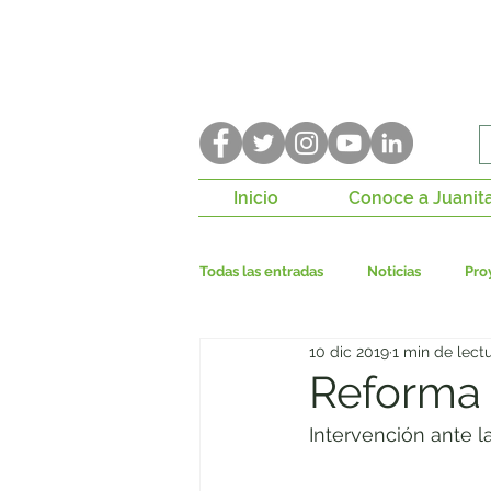
Inicio
Conoce a Juanit
Todas las entradas
Noticias
Pro
10 dic 2019
1 min de lect
Construcción de paz
P. de Con
Reforma a
Intervención ante l
Bogotá Región
Seguridad ciu