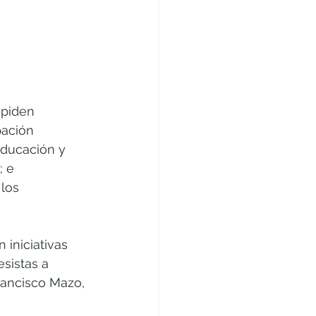
 piden 
pación 
educación y 
 e 
los 
 iniciativas 
sistas a 
rancisco Mazo, 