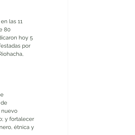
en las 11 
e 80 
dicaron hoy 5 
estadas por 
 Riohacha, 
de 
 de 
n nuevo 
; y fortalecer 
ero, étnica y 