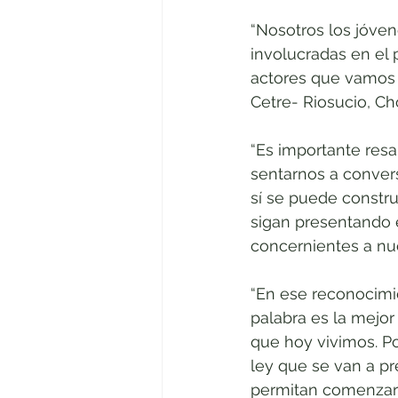
“Nosotros los jóve
involucradas en el 
actores que vamos a
Cetre- Riosucio, Ch
“Es importante resal
sentarnos a convers
sí se puede constr
sigan presentando e
concernientes a nue
“En ese reconocimie
palabra es la mejor
que hoy vivimos. Po
ley que se van a pr
permitan comenzar 