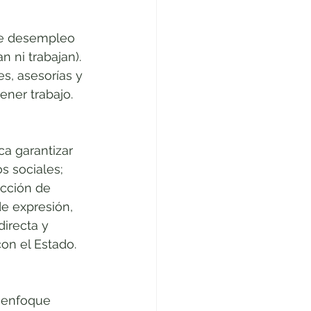
de desempleo 
 ni trabajan). 
s, asesorías y 
ner trabajo. 
ca garantizar 
s sociales; 
cción de 
de expresión, 
irecta y 
con el Estado. 
n enfoque 