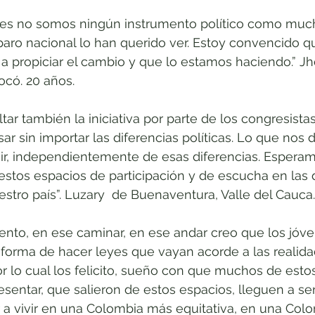
nes no somos ningún instrumento político como much
paro nacional lo han querido ver. Estoy convencido 
 propiciar el cambio y que lo estamos haciendo.” Jh
ocó. 20 años.
tar también la iniciativa por parte de los congresista
ar sin importar las diferencias políticas. Lo que nos
uir, independientemente de esas diferencias. Espera
stos espacios de participación y de escucha en las 
stro país”. Luzary  de Buenaventura, Valle del Cauca
nto, en ese caminar, en ese andar creo que los jóve
 forma de hacer leyes que vayan acorde a las realida
r lo cual los felicito, sueño con que muchos de esto
esentar, que salieron de estos espacios, lleguen a ser
a vivir en una Colombia más equitativa, en una Col