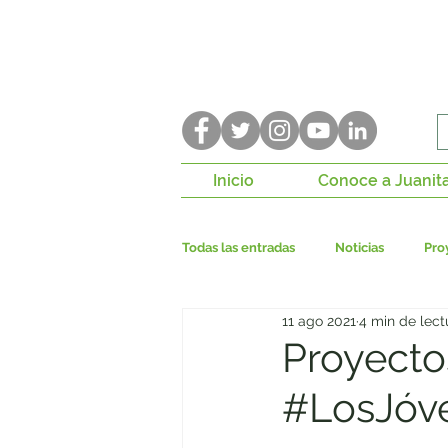
Inicio
Conoce a Juanit
Todas las entradas
Noticias
Pro
11 ago 2021
4 min de lect
Construcción de paz
P. de Con
Proyecto
#LosJóv
Bogotá Región
Seguridad ciu