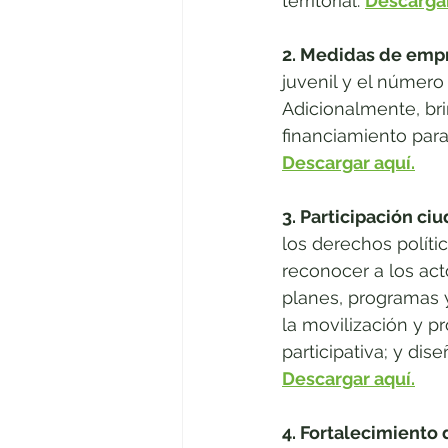
territorial. 
Descargar
2. Medidas de emp
juvenil y el número
Adicionalmente, brin
financiamiento par
Descargar aquí.
3. Participación ci
los derechos políti
reconocer a los ac
planes, programas y 
la movilización y p
participativa; y dis
Descargar aquí.
4. Fortalecimiento 