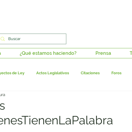
a
¿Qué estamos haciendo?
Prensa
T
yectos de Ley
Actos Legislativos
Citaciones
Foros
ura
stitucionalidad
Tutelas
Derechos de petición
Paz en los 
s
enesTienenLaPalabra
dadana
Columnas de opinión
Juanita en medios
Ponenci