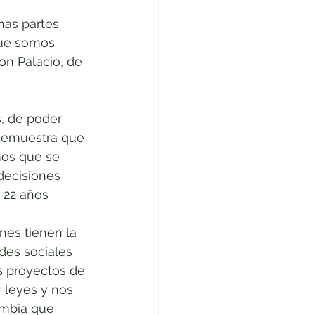
as partes 
que somos 
on Palacio, de 
s, de poder 
 demuestra que 
mos que se 
decisiones 
. 22 años
nes tienen la 
des sociales 
s proyectos de 
 leyes y nos 
ombia que 