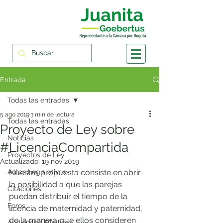
Entrada
Todas las entradas
5 ago 2019
3 min de lectura
Todas las entradas
Proyecto de Ley sobre
Noticias
#LicenciaCompartida
Proyectos de Ley
Actualizado:
19 nov 2019
Actos Legislativos
Nuestra propuesta consiste en abrir 
la posibilidad a que las parejas 
Citaciones
puedan distribuir el tiempo de la 
Foros
licencia de maternidad y paternidad, 
de la manera que ellos consideren 
Audiencias Públicas