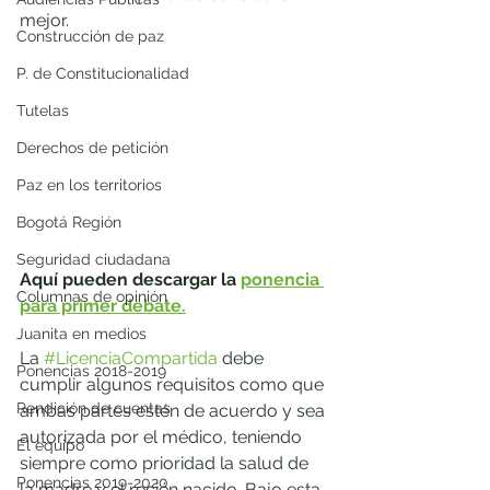
mejor.
Construcción de paz
P. de Constitucionalidad
Tutelas
Derechos de petición
Paz en los territorios
Bogotá Región
Seguridad ciudadana
Aquí pueden descargar la 
ponencia 
Columnas de opinión
para primer debate.
Juanita en medios
La 
#LicenciaCompartida
 debe 
Ponencias 2018-2019
cumplir algunos requisitos como que 
Rendición de cuentas
ambas partes estén de acuerdo y sea 
autorizada por el médico, teniendo 
El equipo
siempre como prioridad la salud de 
Ponencias 2019-2020
la madre y el recién nacido. Bajo esta 