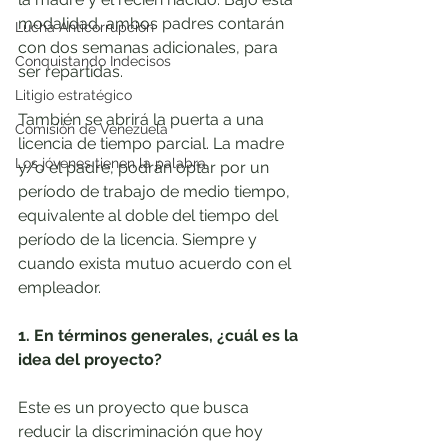
modalidad, ambos padres contarán 
Lucha Anticorrupción
con dos semanas adicionales, para 
Conquistando Indecisos
ser repartidas.
Litigio estratégico
También se abrirá la puerta a una 
Comisión de Venezuela
licencia de tiempo parcial. La madre 
Los jóvenes tienen la palabra
y/o el padre, podrán optar por un 
período de trabajo de medio tiempo, 
equivalente al doble del tiempo del 
período de la licencia. Siempre y 
cuando exista mutuo acuerdo con el 
empleador.
1. En términos generales, ¿cuál es la 
idea del proyecto?
Este es un proyecto que busca 
reducir la discriminación que hoy 