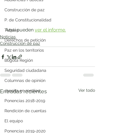
Construcción de paz
P. de Constitucionalidad
Aquí pueden 
ver el informe.
Tutelas
Noticias
Derechos de petición
Construcción de paz
Paz en los territorios
Bogotá Región
Seguridad ciudadana
Columnas de opinión
Ver todo
Entradas recientes
Juanita en medios
Ponencias 2018-2019
Rendición de cuentas
El equipo
Ponencias 2019-2020