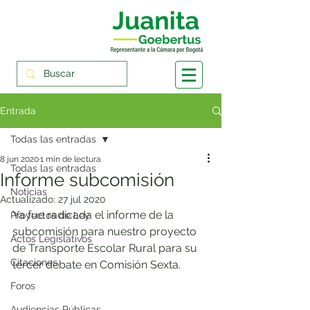
Entrada
Todas las entradas
8 jun 2020
1 min de lectura
Todas las entradas
Informe subcomisión
Noticias
Actualizado:
27 jul 2020
Ya fue radicada el informe de la 
Proyectos de Ley
subcomisión para nuestro proyecto 
Actos Legislativos
de Transporte Escolar Rural para su 
Citaciones
tercer debate en Comisión Sexta.
Foros
Audiencias Públicas