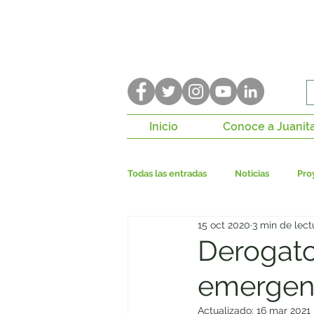
Inicio
Conoce a Juanit
Todas las entradas
Noticias
Pro
15 oct 2020
3 min de lect
Construcción de paz
P. de Con
Derogato
emergen
Bogotá Región
Seguridad ciu
Actualizado:
16 mar 2021