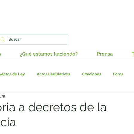
a
¿Qué estamos haciendo?
Prensa
T
yectos de Ley
Actos Legislativos
Citaciones
Foros
ura
stitucionalidad
Tutelas
Derechos de petición
Paz en los 
ria a decretos de la
cia
dadana
Columnas de opinión
Juanita en medios
Ponenci