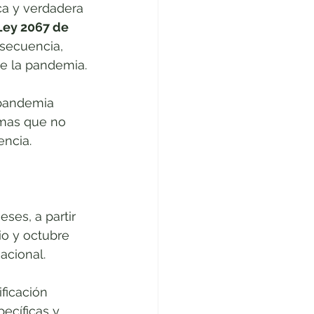
ca y verdadera 
Ley 2067 de 
secuencia, 
de la pandemia.
 pandemia 
rmas que no 
encia.
eses, a partir 
io y octubre 
acional.
ficación 
pecíficas y 