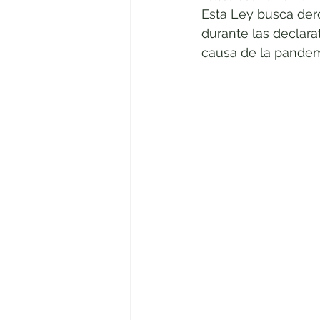
Esta Ley busca dero
Rendición de cuentas
El equip
durante las declara
causa de la pandem
Litigio estratégico
Comisión d