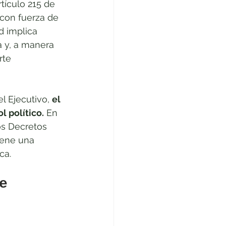
tículo 215 de 
 con fuerza de 
d implica 
a y, a manera 
rte 
 Ejecutivo, 
el 
l político.
 En 
os Decretos 
iene una 
ca. 
e 