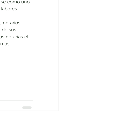
erse como uno 
labores.
s notarios 
 de sus 
s notarías el 
 más 