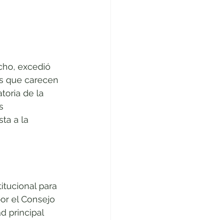
acho, excedió 
as que carecen 
toria de la 
s 
ta a la 
itucional para 
or el Consejo 
d principal 