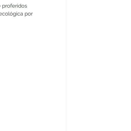
 proferidos 
ando Indecisos
ecológica por 