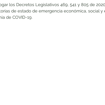
gar los Decretos Legislativos 469, 541 y 805 de 2020
o
Ponencias 2019-2020
Lucha Anticorrupción
Conquist
torias de estado de emergencia económica, social y 
ia de COVID-19. 
e Venezuela
Los jóvenes tienen la palabra