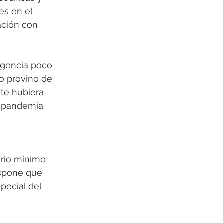
es en el 
ación con 
ergencia poco 
o provino de 
te hubiera 
a pandemia.
ario mínimo 
ispone que 
pecial del 