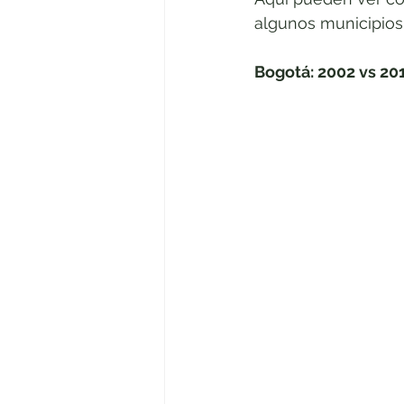
algunos municipios
Rendición de cuentas
El equip
Bogotá: 2002 vs 20
Litigio estratégico
Comisión d