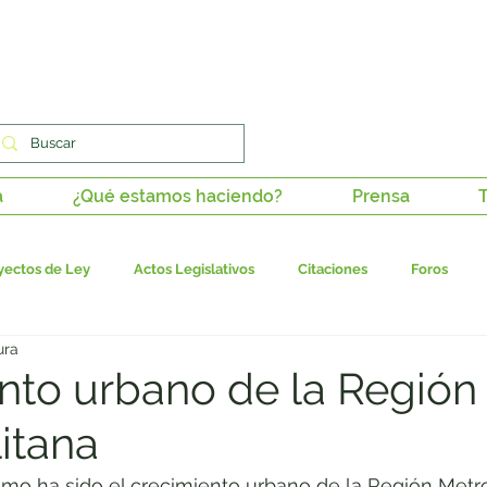
a
¿Qué estamos haciendo?
Prensa
T
yectos de Ley
Actos Legislativos
Citaciones
Foros
ura
stitucionalidad
Tutelas
Derechos de petición
Paz en los 
nto urbano de la Región
itana
dadana
Columnas de opinión
Juanita en medios
Ponenci
mo ha sido el crecimiento urbano de la Región Metro