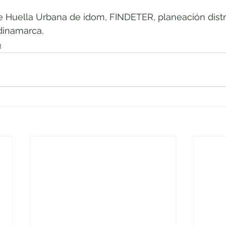
e Huella Urbana de idom, FINDETER, planeación distri
dinamarca.
n