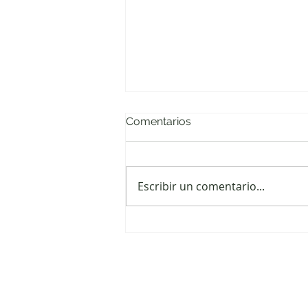
Comentarios
Escribir un comentario...
No enreden la paz:
seguimiento a la
implementación del
Acuerdo de Paz