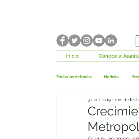
Inicio
Conoce a Juanit
Todas las entradas
Noticias
Pro
30 oct 2019
1 min de lect
Construcción de paz
P. de Con
Crecimie
Metropol
Bogotá Región
Seguridad ciu
Aquí pueden ver có