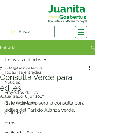
Entrada
Todas las entradas
7 jun 2019
1 min de lectura
Todas las entradas
Consulta Verde para
Noticias
ediles
Proyectos de Ley
Actualizado:
8 jun 2019
Actos Legislativos
Este 9 de junio será la consulta para 
ediles del Partido Alianza Verde. 
Citaciones
Foros
Audiencias Públicas