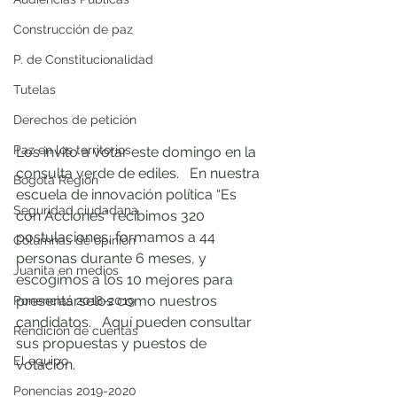
Construcción de paz
P. de Constitucionalidad
Tutelas
Derechos de petición
Paz en los territorios
Los invito a votar este domingo en la 
consulta verde de ediles.   En nuestra 
Bogotá Región
escuela de innovación política “Es 
Seguridad ciudadana
con Acciones” recibimos 320 
postulaciones, formamos a 44 
Columnas de opinión
personas durante 6 meses, y 
Juanita en medios
escogimos a los 10 mejores para 
presentárselos como nuestros 
Ponencias 2018-2019
candidatos.   Aquí pueden consultar 
Rendición de cuentas
sus propuestas y puestos de 
El equipo
votación. 
Ponencias 2019-2020