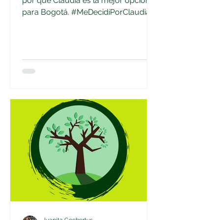
por qué Claudia es la mejor opción
para Bogotá. #MeDecidíPorClaudia.