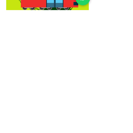
Juanita Goebertus
19 oct 2019
Movilidad
Aquí están todas las respuestas de
por qué Claudia es la mejor opción
para Bogotá. #MeDecidíPorClaudia.