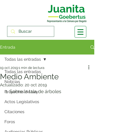
Entrada
Todas las entradas
19 oct 2019
1 min de lectura
Todas las entradas
Medio Ambiente
Noticias
Actualizado:
20 oct 2019
1. Sobre la tala de árboles
Proyectos de Ley
Actos Legislativos
Citaciones
Foros
Audiencias Públicas